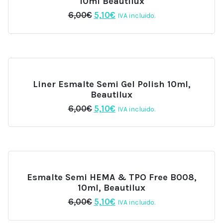
10ml Beautilux
El
El
6,00
€
5,10
€
IVA incluido.
precio
precio
original
actual
era:
es:
6,00€.
5,10€.
Liner Esmalte Semi Gel Polish 10ml,
Beautilux
El
El
6,00
€
5,10
€
IVA incluido.
precio
precio
original
actual
era:
es:
6,00€.
5,10€.
Esmalte Semi HEMA & TPO Free B008,
10ml, Beautilux
El
El
6,00
€
5,10
€
IVA incluido.
precio
precio
original
actual