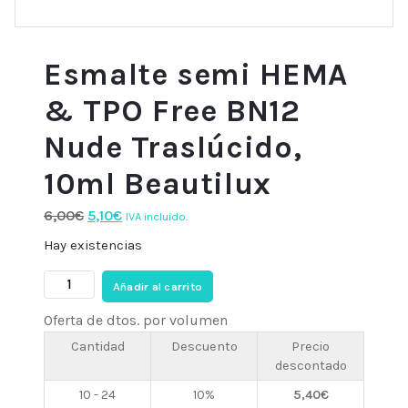
Esmalte semi HEMA
& TPO Free BN12
Nude Traslúcido,
10ml Beautilux
El
El
6,00
€
5,10
€
IVA incluido.
precio
precio
Hay existencias
original
actual
Esmalte
era:
es:
Añadir al carrito
semi
6,00€.
5,10€.
Oferta de dtos. por volumen
HEMA
&
Cantidad
Descuento
Precio
descontado
TPO
Free
10 - 24
10%
5,40
€