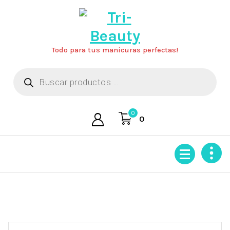
Saltar
al
contenido
Todo para tus manicuras perfectas!
Búsqueda
de
productos
0
0