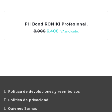
era:
es:
6,00€.
5,10€.
PH Bond RONIKI Profesional.
El
El
8,00
€
6,40
€
IVA incluido.
precio
precio
original
actual
era:
es:
8,00€.
6,40€.
Política de devoluciones y reembolsos
Política de privacidad
Quienes Somos