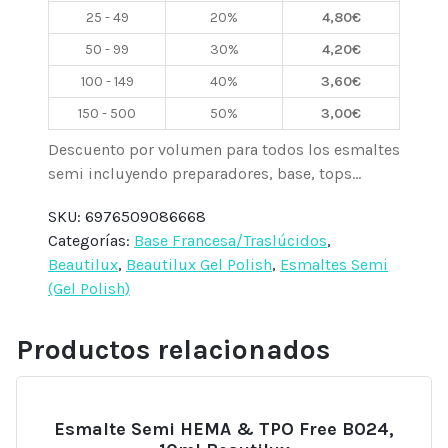
BN12
25 - 49
20%
4,80
€
Nude
50 - 99
30%
4,20
€
Traslúcido,
10ml
100 - 149
40%
3,60
€
Beautilux
150 - 500
50%
3,00
€
cantidad
Descuento por volumen para todos los esmaltes
semi incluyendo preparadores, base, tops...
SKU:
6976509086668
Categorías:
Base Francesa/Traslúcidos
,
Beautilux
,
Beautilux Gel Polish
,
Esmaltes Semi
(Gel Polish)
Productos relacionados
Esmalte Semi HEMA & TPO Free B024,