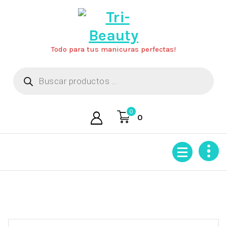
Saltar
al
contenido
Todo para tus manicuras perfectas!
Búsqueda
de
productos
0
0