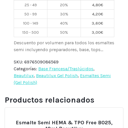
BN02
25 - 49
20%
4,80
€
Nude
50 - 99
30%
4,20
€
Traslúcido,
10ml
100 - 149
40%
3,60
€
Beautilux
150 - 500
50%
3,00
€
cantidad
Descuento por volumen para todos los esmaltes
semi incluyendo preparadores, base, tops...
SKU:
6976509086569
Categorías:
Base Francesa/Traslúcidos
,
Beautilux
,
Beautilux Gel Polish
,
Esmaltes Semi
(Gel Polish)
Productos relacionados
Esmalte Semi HEMA & TPO Free B025,