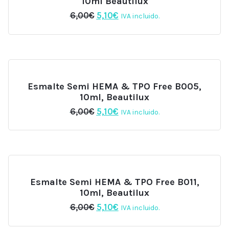
10ml Beautilux
El
El
6,00
€
5,10
€
IVA incluido.
precio
precio
original
actual
era:
es:
6,00€.
5,10€.
Esmalte Semi HEMA & TPO Free B005,
10ml, Beautilux
El
El
6,00
€
5,10
€
IVA incluido.
precio
precio
original
actual
era:
es:
6,00€.
5,10€.
Esmalte Semi HEMA & TPO Free B011,
10ml, Beautilux
El
El
6,00
€
5,10
€
IVA incluido.
precio
precio
original
actual