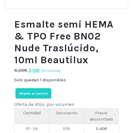
Esmalte semi HEMA
& TPO Free BN02
Nude Traslúcido,
10ml Beautilux
El
El
6,00
€
5,10
€
IVA incluido.
precio
precio
Solo quedan 1 disponibles
original
actual
Esmalte
era:
es:
Añadir al carrito
semi
6,00€.
5,10€.
Oferta de dtos. por volumen
HEMA
&
Cantidad
Descuento
Precio
descontado
TPO
Free
10 - 24
10%
5,40
€