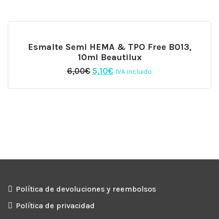
era:
es:
6,00€.
5,10€.
Esmalte Semi HEMA & TPO Free B013,
10ml Beautilux
El
El
6,00
€
5,10
€
IVA incluido.
precio
precio
original
actual
era:
es:
6,00€.
5,10€.
Política de devoluciones y reembolsos
Política de privacidad