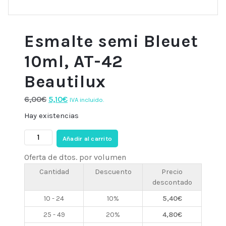
Esmalte semi Bleuet
10ml, AT-42
Beautilux
El
El
6,00
€
5,10
€
IVA incluido.
precio
precio
Hay existencias
original
actual
Esmalte
era:
es:
Añadir al carrito
semi
6,00€.
5,10€.
Oferta de dtos. por volumen
Bleuet
10ml,
Cantidad
Descuento
Precio
descontado
AT-
42
10 - 24
10%
5,40
€
Beautilux
25 - 49
20%
4,80
€
cantidad