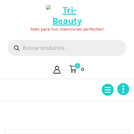
Saltar
al
contenido
Todo para tus manicuras perfectas!
Búsqueda
de
productos
0
0