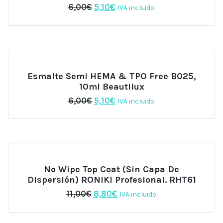
El
El
6,00
€
5,10
€
IVA incluido.
precio
precio
original
actual
era:
es:
6,00€.
5,10€.
Esmalte Semi HEMA & TPO Free B025,
10ml Beautilux
El
El
6,00
€
5,10
€
IVA incluido.
precio
precio
original
actual
era:
es:
6,00€.
5,10€.
No Wipe Top Coat (sin Capa De
Dispersión) RONIKI Profesional. RHT61
El
El
11,00
€
8,80
€
IVA incluido.
precio
precio
original
actual