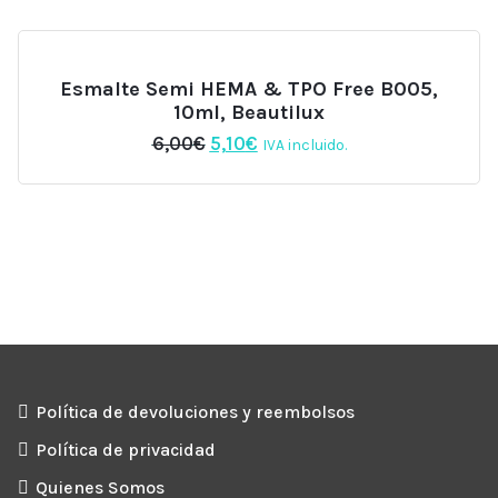
era:
es:
11,00€.
8,80€.
Esmalte Semi HEMA & TPO Free B005,
10ml, Beautilux
El
El
6,00
€
5,10
€
IVA incluido.
precio
precio
original
actual
era:
es:
6,00€.
5,10€.
Política de devoluciones y reembolsos
Política de privacidad
Quienes Somos