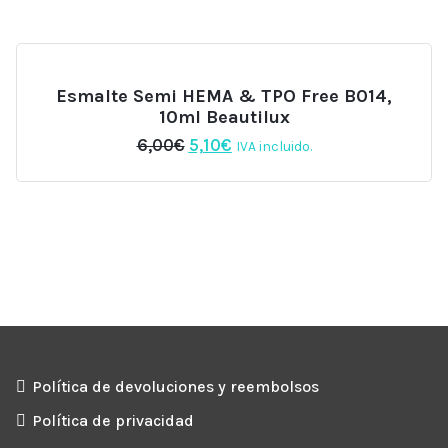
era:
es:
6,00€.
5,10€.
Esmalte Semi HEMA & TPO Free B014,
10ml Beautilux
El
El
6,00
€
5,10
€
IVA incluido.
precio
precio
original
actual
era:
es:
6,00€.
5,10€.
Política de devoluciones y reembolsos
Política de privacidad