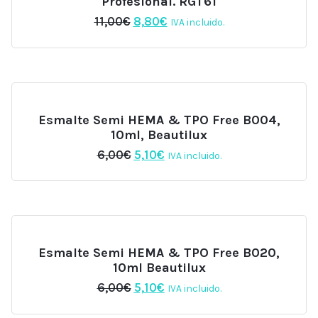
Profesional. RGT61
El
El
11,00
€
8,80
€
IVA incluido.
precio
precio
original
actual
era:
es:
11,00€.
8,80€.
Esmalte Semi HEMA & TPO Free B004,
10ml, Beautilux
El
El
6,00
€
5,10
€
IVA incluido.
precio
precio
original
actual
era:
es:
6,00€.
5,10€.
Esmalte Semi HEMA & TPO Free B020,
10ml Beautilux
El
El
6,00
€
5,10
€
IVA incluido.
precio
precio
original
actual