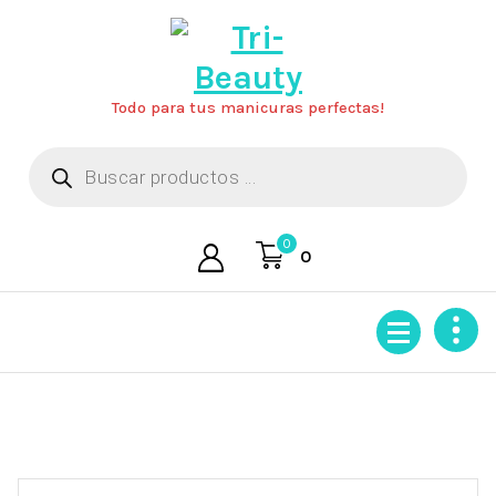
Saltar
al
contenido
Todo para tus manicuras perfectas!
Búsqueda
de
productos
0
0