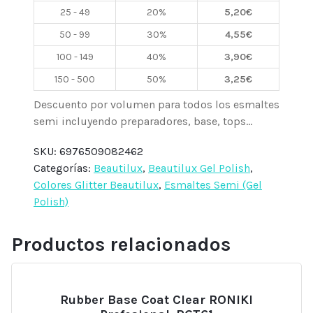
B165
25 - 49
20%
5,20
€
Rainbow,
50 - 99
30%
4,55
€
10ml
Beautilux
100 - 149
40%
3,90
€
cantidad
150 - 500
50%
3,25
€
Descuento por volumen para todos los esmaltes
semi incluyendo preparadores, base, tops...
SKU:
6976509082462
Categorías:
Beautilux
,
Beautilux Gel Polish
,
Colores Glitter Beautilux
,
Esmaltes Semi (Gel
Polish)
Productos relacionados
Rubber Base Coat Clear RONIKI