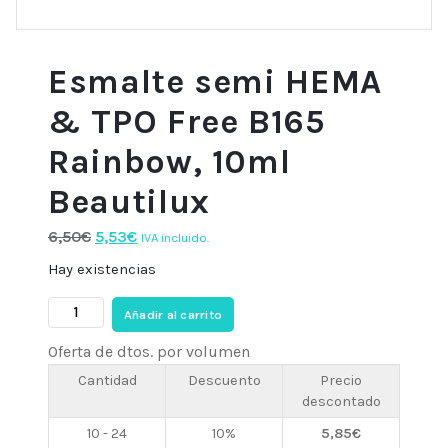
Esmalte semi HEMA
& TPO Free B165
Rainbow, 10ml
Beautilux
El
El
6,50
€
5,53
€
IVA incluido.
precio
precio
Hay existencias
original
actual
Esmalte
era:
es:
Añadir al carrito
semi
6,50€.
5,53€.
Oferta de dtos. por volumen
HEMA
&
Cantidad
Descuento
Precio
descontado
TPO
Free
10 - 24
10%
5,85
€