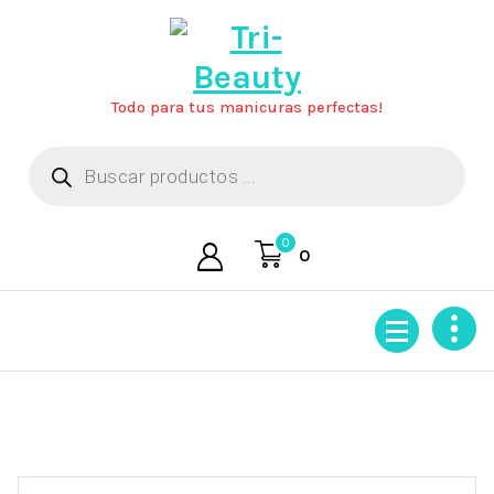
Saltar
al
contenido
Todo para tus manicuras perfectas!
Búsqueda
de
productos
0
0