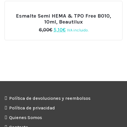
Esmalte Semi HEMA & TPO Free B010,
10ml, Beautilux
El
El
6,00
€
5,10
€
IVA incluido.
precio
precio
original
actual
era:
es:
6,00€.
5,10€.
Política de devoluciones y reembolsos
Política de privacidad
Quienes Somos