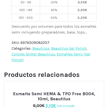
50 - 99
30%
4,55
€
Beautilux
cantidad
100 - 149
40%
3,90
€
150 - 500
50%
3,25
€
Descuento por volumen para todos los esmaltes
semi incluyendo preparadores, base, tops...
SKU:
6976509082257
Categorías:
Beautilux
,
Beautilux Gel Polish
,
Colores Glitter Beautilux
,
Esmaltes Semi (Gel
Polish)
Productos relacionados
Esmalte Semi HEMA & TPO Free B004,
10ml, Beautilux
El
El
6,00
€
5,10
€
IVA incluido.