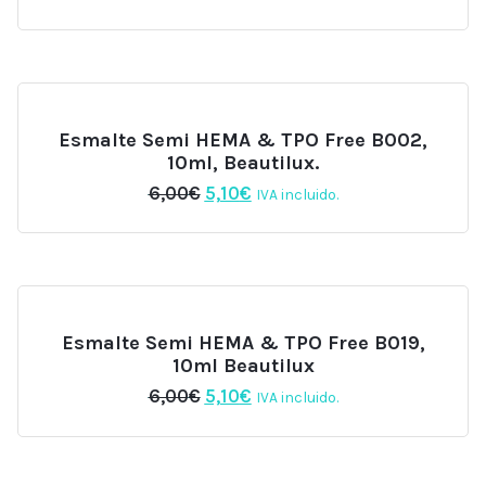
precio
precio
original
actual
era:
es:
6,00€.
5,10€.
Esmalte Semi HEMA & TPO Free B002,
10ml, Beautilux.
El
El
6,00
€
5,10
€
IVA incluido.
precio
precio
original
actual
era:
es:
6,00€.
5,10€.
Esmalte Semi HEMA & TPO Free B019,
10ml Beautilux
El
El
6,00
€
5,10
€
IVA incluido.
precio
precio
original
actual
era:
es:
6,00€.
5,10€.