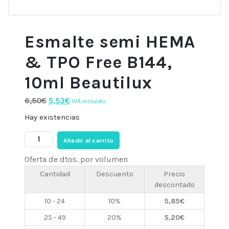
Esmalte semi HEMA
& TPO Free B144,
10ml Beautilux
El
El
6,50
€
5,53
€
IVA incluido.
precio
precio
Hay existencias
original
actual
Esmalte
era:
es:
Añadir al carrito
semi
6,50€.
5,53€.
Oferta de dtos. por volumen
HEMA
&
Cantidad
Descuento
Precio
descontado
TPO
Free
10 - 24
10%
5,85
€
B144,
25 - 49
20%
5,20
€
10ml