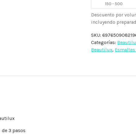
150 - 500
Descuento por volu
incluyendo preparado
SKU:
697650908219
Categorías:
Beautil
Beautilux
,
Esmaltes 
autilux
l de 3 pasos