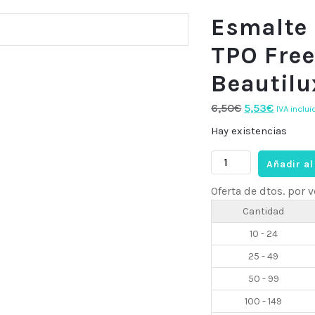
Esmalte
TPO Free
Beautilu
El
El
6,50
€
5,53
€
IVA inclui
precio
precio
Hay existencias
original
actual
Esmalte
era:
es:
Añadir al
semi
6,50€.
5,53€.
Oferta de dtos. por
HEMA
&
Cantidad
TPO
10 - 24
Free
25 - 49
B138,
10ml
50 - 99
Beautilux
100 - 149
cantidad