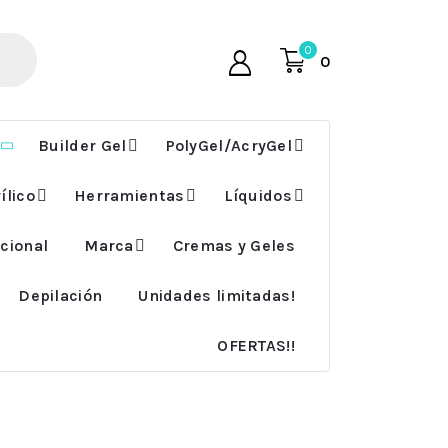
0
0
Builder Gel
PolyGel/AcryGel
ílico
Herramientas
Líquidos
cional
Marca
Cremas y Geles
Depilación
Unidades limitadas!
OFERTAS!!