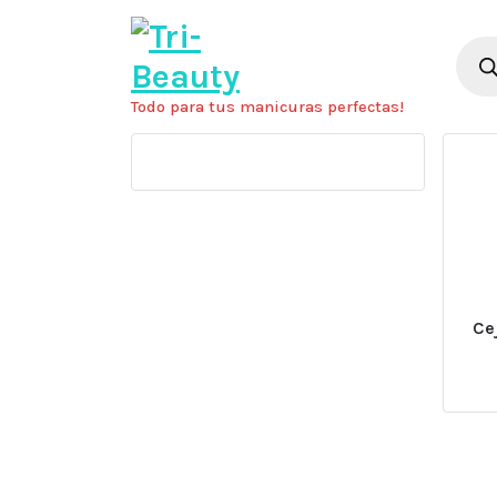
Saltar
al
Búsq
de
contenido
prod
Todo para tus manicuras perfectas!
Ce