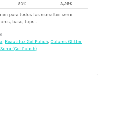
50%
3,25
€
men para todos los esmaltes semi
res, base, tops...
6
ux
,
Beautilux Gel Polish
,
Colores Glitter
Semi (Gel Polish)