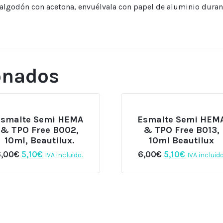
e algodón con acetona, envuélvala con papel de aluminio dura
onados
Esmalte Semi HEMA
Esmalte Semi HEM
& TPO Free B002,
& TPO Free B013,
10ml, Beautilux.
10ml Beautilux
El
El
El
El
6,00
€
5,10
€
6,00
€
5,10
€
IVA incluido.
IVA incluido
precio
precio
precio
precio
original
actual
original
actual
era:
es:
era:
es:
6,00€.
5,10€.
6,00€.
5,10€.