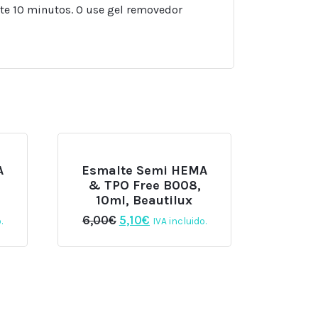
nte 10 minutos. O use gel removedor
A
Esmalte Semi HEMA
& TPO Free B008,
10ml, Beautilux
El
El
6,00
€
5,10
€
.
IVA incluido.
precio
precio
original
actual
era:
es:
6,00€.
5,10€.