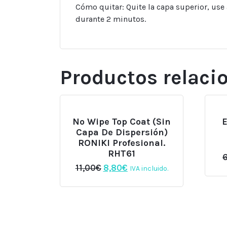
Cómo quitar: Quite la capa superior, us
durante 2 minutos.
Productos relaci
No Wipe Top Coat (sin
Capa De Dispersión)
RONIKI Profesional.
RHT61
El
El
11,00
€
8,80
€
IVA incluido.
precio
precio
original
actual
era:
es:
11,00€.
8,80€.