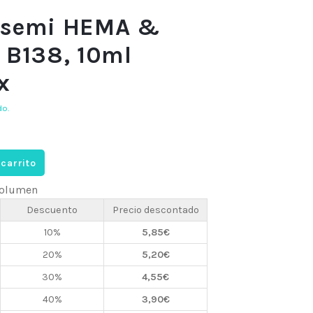
 semi HEMA &
 B138, 10ml
x
do.
 carrito
 volumen
Descuento
Precio descontado
10%
5,85
€
20%
5,20
€
30%
4,55
€
40%
3,90
€