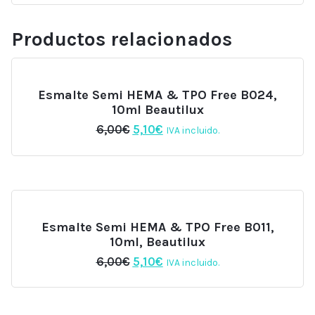
Productos relacionados
Esmalte Semi HEMA & TPO Free B024,
10ml Beautilux
El
El
6,00
€
5,10
€
IVA incluido.
precio
precio
original
actual
era:
es:
6,00€.
5,10€.
Esmalte Semi HEMA & TPO Free B011,
10ml, Beautilux
El
El
6,00
€
5,10
€
IVA incluido.
precio
precio
original
actual
era:
es: