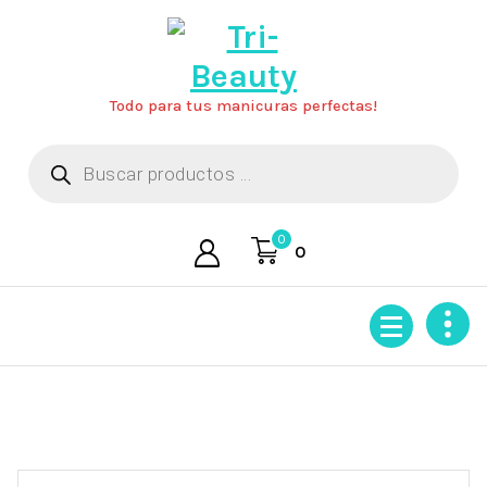
Saltar
al
contenido
Todo para tus manicuras perfectas!
Búsqueda
de
productos
0
0