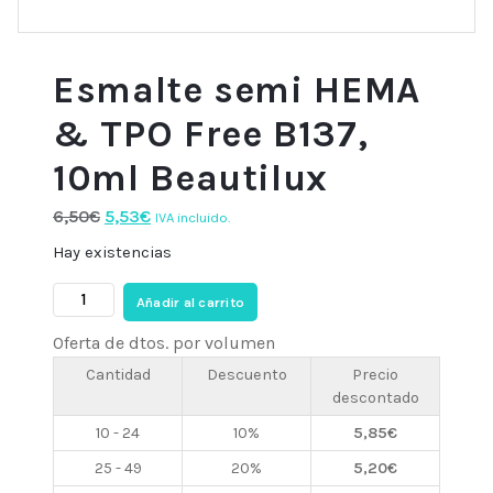
Esmalte semi HEMA
& TPO Free B137,
10ml Beautilux
El
El
6,50
€
5,53
€
IVA incluido.
precio
precio
Hay existencias
original
actual
Esmalte
era:
es:
Añadir al carrito
semi
6,50€.
5,53€.
Oferta de dtos. por volumen
HEMA
&
Cantidad
Descuento
Precio
descontado
TPO
Free
10 - 24
10%
5,85
€
B137,
25 - 49
20%
5,20
€
10ml