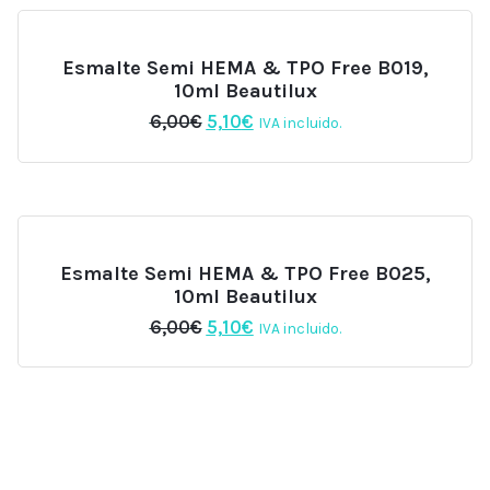
6,00€.
5,10€.
Esmalte Semi HEMA & TPO Free B019,
10ml Beautilux
El
El
6,00
€
5,10
€
IVA incluido.
precio
precio
original
actual
era:
es:
6,00€.
5,10€.
Esmalte Semi HEMA & TPO Free B025,
10ml Beautilux
El
El
6,00
€
5,10
€
IVA incluido.
precio
precio
original
actual
era:
es:
6,00€.
5,10€.