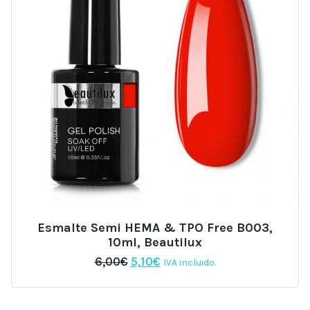
Esmalte Semi HEMA & TPO Free B003,
10ml, Beautilux
El
El
6,00
€
5,10
€
IVA incluido.
precio
precio
original
actual
era:
es: