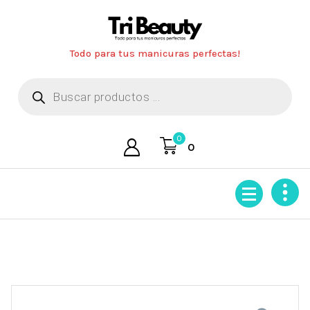
Saltar
al
contenido
Todo para tus manicuras perfectas!
Búsqueda
de
productos
0
0