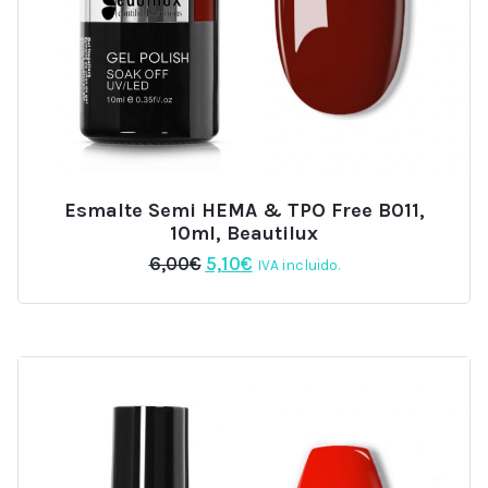
Esmalte Semi HEMA & TPO Free B011,
10ml, Beautilux
El
El
6,00
€
5,10
€
IVA incluido.
precio
precio
original
actual
era:
es:
6,00€.
5,10€.