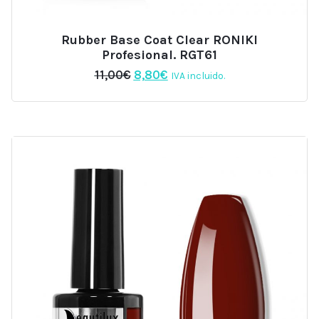
Rubber Base Coat Clear RONIKI
Profesional. RGT61
El
El
11,00
€
8,80
€
IVA incluido.
precio
precio
original
actual
era:
es:
11,00€.
8,80€.