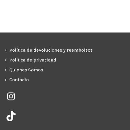
6,00€.
5,10€.
Política de devoluciones y reembolsos
Política de privacidad
Quienes Somos
Contacto
Instagram
TikTok