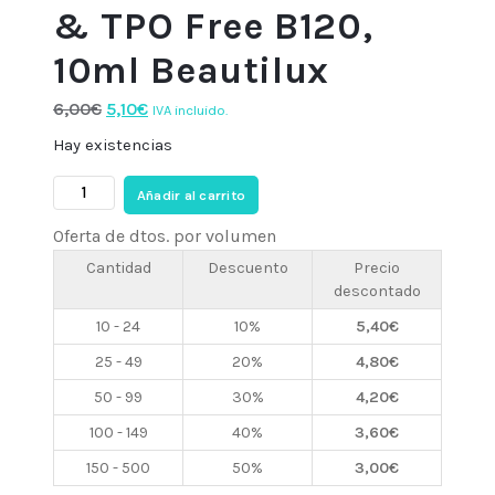
& TPO Free B120,
10ml Beautilux
El
El
6,00
€
5,10
€
IVA incluido.
precio
precio
Hay existencias
original
actual
Esmalte
era:
es:
Añadir al carrito
semi
6,00€.
5,10€.
Oferta de dtos. por volumen
HEMA
&
Cantidad
Descuento
Precio
descontado
TPO
Free
10 - 24
10%
5,40
€
B120,
25 - 49
20%
4,80
€
10ml
50 - 99
30%
4,20
€
Beautilux
cantidad
100 - 149
40%
3,60
€
150 - 500
50%
3,00
€