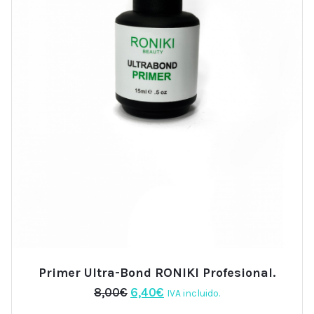
Primer Ultra-Bond RONIKI Profesional.
El
El
8,00
€
6,40
€
IVA incluido.
precio
precio