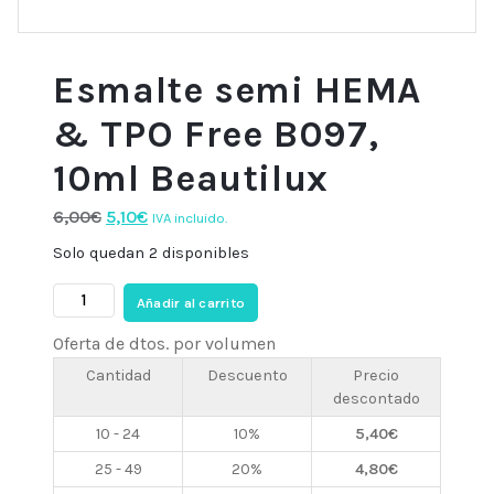
Esmalte semi HEMA
& TPO Free B097,
10ml Beautilux
El
El
6,00
€
5,10
€
IVA incluido.
precio
precio
Solo quedan 2 disponibles
original
actual
Esmalte
era:
es:
Añadir al carrito
semi
6,00€.
5,10€.
Oferta de dtos. por volumen
HEMA
&
Cantidad
Descuento
Precio
descontado
TPO
Free
10 - 24
10%
5,40
€
B097,
25 - 49
20%
4,80
€
10ml