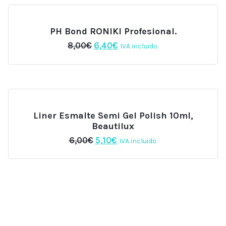
6,00€.
5,10€.
PH Bond RONIKI Profesional.
El
El
8,00
€
6,40
€
IVA incluido.
precio
precio
original
actual
era:
es:
8,00€.
6,40€.
Liner Esmalte Semi Gel Polish 10ml,
Beautilux
El
El
6,00
€
5,10
€
IVA incluido.
precio
precio
original
actual
era:
es:
6,00€.
5,10€.