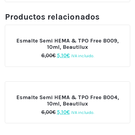
Productos relacionados
Esmalte Semi HEMA & TPO Free B009,
10ml, Beautilux
El
El
6,00
€
5,10
€
IVA incluido.
precio
precio
original
actual
era:
es:
6,00€.
5,10€.
Esmalte Semi HEMA & TPO Free B004,
10ml, Beautilux
El
El
6,00
€
5,10
€
IVA incluido.
precio
precio
original
actual
era:
es: