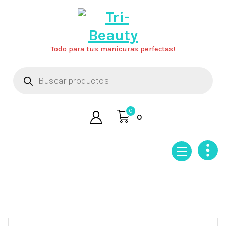
Saltar
al
contenido
Todo para tus manicuras perfectas!
Búsqueda
de
productos
0
0