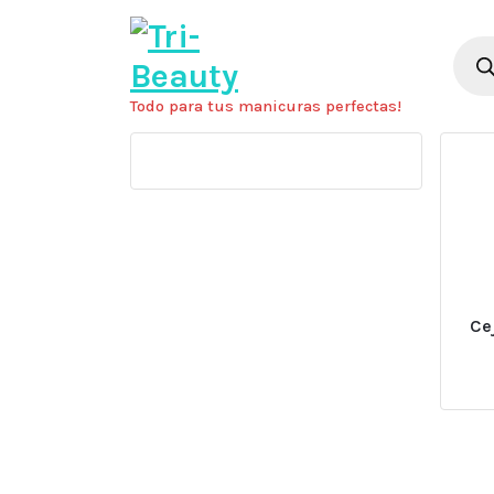
Saltar
al
Búsq
de
contenido
prod
Todo para tus manicuras perfectas!
Ce