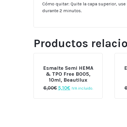
Cómo quitar: Quite la capa superior, us
durante 2 minutos.
Productos relaci
Esmalte Semi HEMA
& TPO Free B005,
10ml, Beautilux
El
El
6,00
€
5,10
€
IVA incluido.
precio
precio
original
actual
era:
es:
6,00€.
5,10€.