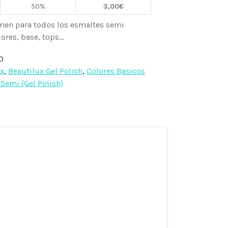
50%
3,00
€
men para todos los esmaltes semi
res, base, tops...
0
ux
,
Beautilux Gel Polish
,
Colores Basicos
Semi (Gel Polish)