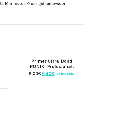
nte 10 minutos. O use gel removedor
Primer Ultra-Bond
RONIKI Profesional.
El
El
8,00
€
6,40
€
IVA incluido.
precio
precio
o.
original
actual
era:
es:
8,00€.
6,40€.