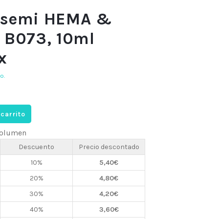
 semi HEMA &
 B073, 10ml
x
o.
 carrito
 volumen
Descuento
Precio descontado
10%
5,40
€
20%
4,80
€
30%
4,20
€
40%
3,60
€