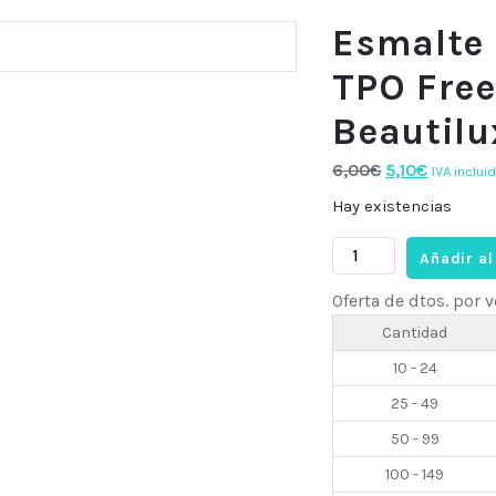
Esmalte
TPO Free
Beautilu
El
El
6,00
€
5,10
€
IVA incluid
precio
precio
Hay existencias
original
actual
Esmalte
era:
es:
Añadir al
semi
6,00€.
5,10€.
Oferta de dtos. por
HEMA
&
Cantidad
TPO
10 - 24
Free
25 - 49
B073,
10ml
50 - 99
Beautilux
100 - 149
cantidad