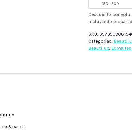
150 - 500
Descuento por volu
incluyendo preparado
SKU:
697650908154
Categorías:
Beautil
Beautilux
,
Esmaltes 
autilux
l de 3 pasos