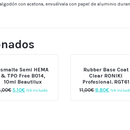
e algodón con acetona, envuélvala con papel de aluminio dura
onados
Esmalte Semi HEMA
Rubber Base Coat
& TPO Free B014,
Clear RONIKI
10ml Beautilux
Profesional. RGT61
El
El
El
El
6,00
€
5,10
€
11,00
€
8,80
€
IVA incluido.
IVA incluid
precio
precio
precio
precio
original
actual
original
actual
era:
es:
era:
es:
6,00€.
5,10€.
11,00€.
8,80€.