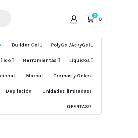
0
0
Builder Gel
PolyGel/AcryGel
ílico
Herramientas
Líquidos
cional
Marca
Cremas y Geles
Depilación
Unidades limitadas!
OFERTAS!!