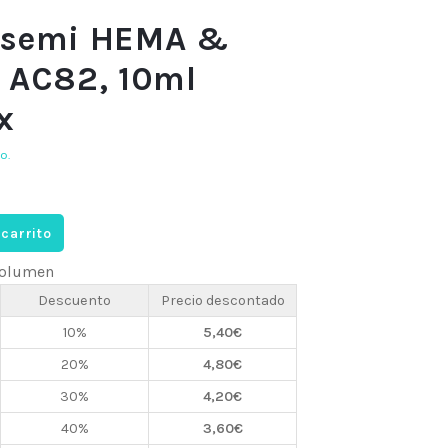
 semi HEMA &
 AC82, 10ml
x
o.
 carrito
 volumen
Descuento
Precio descontado
10%
5,40
€
20%
4,80
€
30%
4,20
€
40%
3,60
€