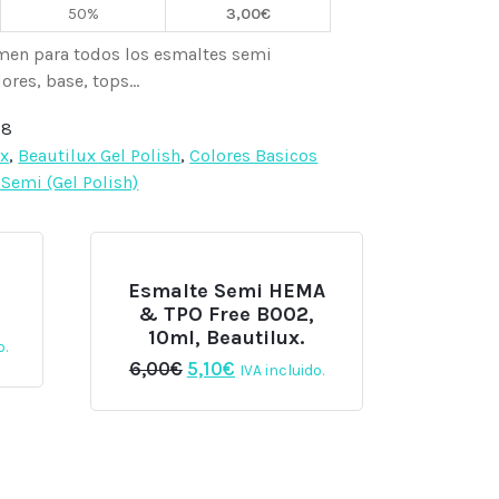
50%
3,00
€
men para todos los esmaltes semi
res, base, tops...
08
ux
,
Beautilux Gel Polish
,
Colores Basicos
Semi (Gel Polish)
Esmalte Semi HEMA
& TPO Free B002,
10ml, Beautilux.
o.
El
El
6,00
€
5,10
€
IVA incluido.
precio
precio
original
actual
era:
es:
6,00€.
5,10€.