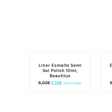
Liner Esmalte Semi
Gel Polish 10ml,
Beautilux
El
El
6,00
€
5,10
€
IVA incluido.
precio
precio
original
actual
era:
es:
6,00€.
5,10€.