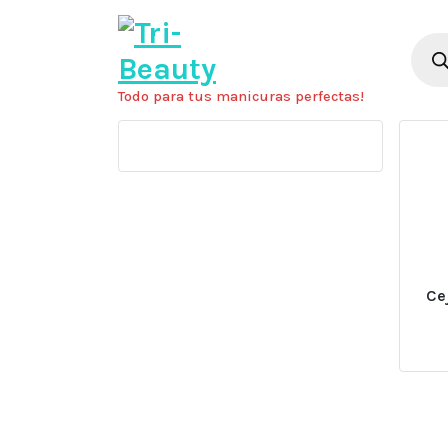
Saltar
al
Búsq
de
contenido
prod
Todo para tus manicuras perfectas!
Ce