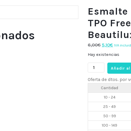
Esmalte
TPO Free
onados
Beautilu
El
El
6,00
€
5,10
€
IVA incluid
precio
precio
Hay existencias
original
actual
Esmalte
era:
es:
Añadir al
semi
6,00€.
5,10€.
Oferta de dtos. por
HEMA
&
Cantidad
TPO
10 - 24
Free
25 - 49
AC82,
10ml
50 - 99
Beautilux
100 - 149
cantidad