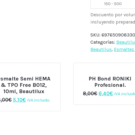
150 - 500
Descuento por volu
incluyendo preparado
SKU:
69765090833
Categorías:
Beautil
Beautilux
,
Esmaltes 
Esmalte Semi HEMA
PH Bond RONIKI
& TPO Free B012,
Profesional.
10ml, Beautilux
El
El
8,00
€
6,40
€
IVA incluid
precio
precio
El
El
6,00
€
5,10
€
IVA incluido.
original
actual
precio
precio
era:
es:
original
actual
8,00€.
6,40€.
era:
es:
6,00€.
5,10€.