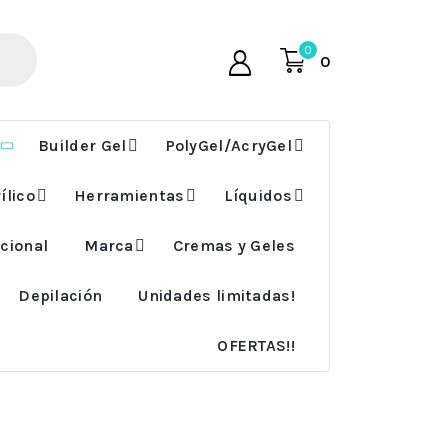
0
0
Builder Gel
PolyGel/AcryGel
ílico
Herramientas
Líquidos
cional
Marca
Cremas y Geles
Depilación
Unidades limitadas!
OFERTAS!!