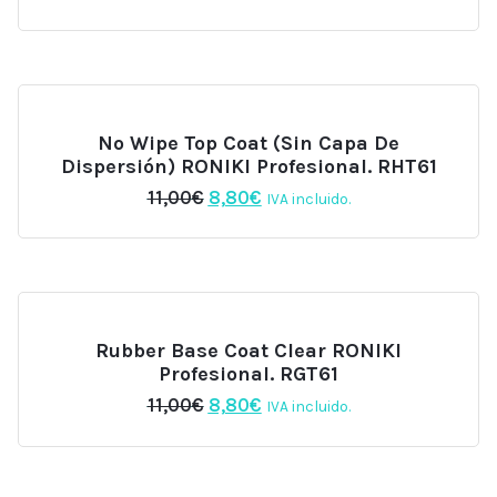
precio
precio
original
actual
era:
es:
6,00€.
5,10€.
No Wipe Top Coat (sin Capa De
Dispersión) RONIKI Profesional. RHT61
El
El
11,00
€
8,80
€
IVA incluido.
precio
precio
original
actual
era:
es:
11,00€.
8,80€.
Rubber Base Coat Clear RONIKI
Profesional. RGT61
El
El
11,00
€
8,80
€
IVA incluido.
precio
precio
original
actual
era:
es:
11,00€.
8,80€.