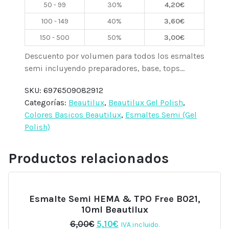
50 - 99
30%
4,20
€
Beautilux
cantidad
100 - 149
40%
3,60
€
150 - 500
50%
3,00
€
Descuento por volumen para todos los esmaltes
semi incluyendo preparadores, base, tops...
SKU:
6976509082912
Categorías:
Beautilux
,
Beautilux Gel Polish
,
Colores Basicos Beautilux
,
Esmaltes Semi (Gel
Polish)
Productos relacionados
Esmalte Semi HEMA & TPO Free B021,
10ml Beautilux
El
El
6,00
€
5,10
€
IVA incluido.