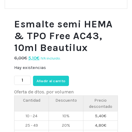
Esmalte semi HEMA
& TPO Free AC43,
10ml Beautilux
El
El
6,00
€
5,10
€
IVA incluido.
precio
precio
Hay existencias
original
actual
Esmalte
era:
es:
Añadir al carrito
semi
6,00€.
5,10€.
Oferta de dtos. por volumen
HEMA
&
Cantidad
Descuento
Precio
descontado
TPO
Free
10 - 24
10%
5,40
€
AC43,
25 - 49
20%
4,80
€
10ml