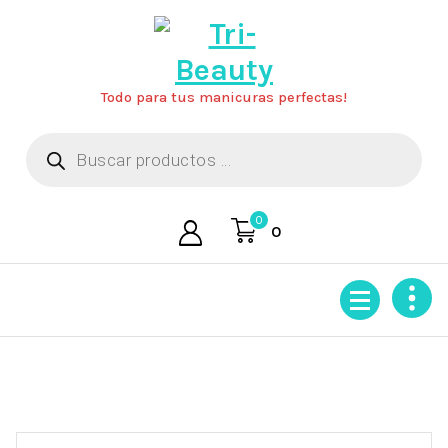
Saltar
al
contenido
Todo para tus manicuras perfectas!
Búsqueda
de
productos
0
0