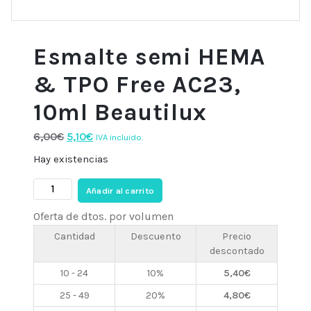
Esmalte semi HEMA
& TPO Free AC23,
10ml Beautilux
El
El
6,00
€
5,10
€
IVA incluido.
precio
precio
Hay existencias
original
actual
Esmalte
era:
es:
Añadir al carrito
semi
6,00€.
5,10€.
Oferta de dtos. por volumen
HEMA
&
Cantidad
Descuento
Precio
descontado
TPO
Free
10 - 24
10%
5,40
€
AC23,
25 - 49
20%
4,80
€
10ml