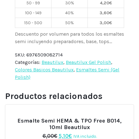
50 - 99
30%
4,20
€
Beautilux
cantidad
100 - 149
40%
3,60
€
150 - 500
50%
3,00
€
Descuento por volumen para todos los esmaltes
semi incluyendo preparadores, base, tops...
SKU:
6976509082714
Categorías:
Beautilux
,
Beautilux Gel Polish
,
Colores Basicos Beautilux
,
Esmaltes Semi (Gel
Polish)
Productos relacionados
Esmalte Semi HEMA & TPO Free B014,
10ml Beautilux
El
El
6,00
€
5,10
€
IVA incluido.