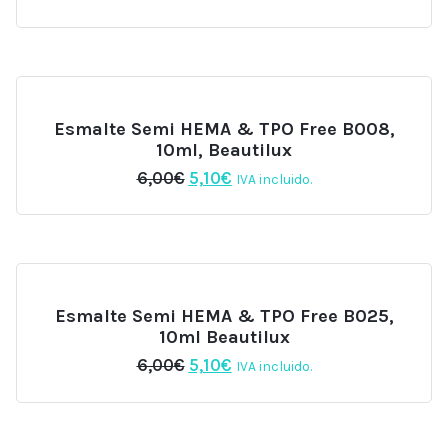
precio
precio
original
actual
era:
es:
6,00€.
5,10€.
Esmalte Semi HEMA & TPO Free B008,
10ml, Beautilux
El
El
6,00
€
5,10
€
IVA incluido.
precio
precio
original
actual
era:
es:
6,00€.
5,10€.
Esmalte Semi HEMA & TPO Free B025,
10ml Beautilux
El
El
6,00
€
5,10
€
IVA incluido.
precio
precio
original
actual
era:
es:
6,00€.
5,10€.