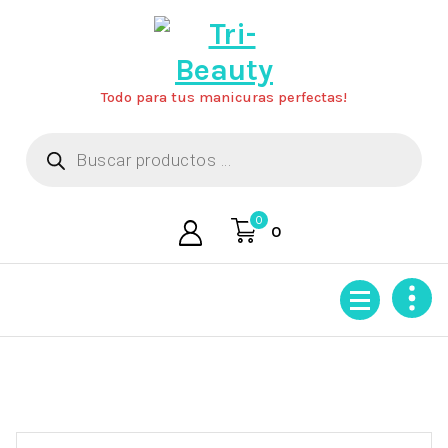
Saltar
al
contenido
Todo para tus manicuras perfectas!
Búsqueda
de
productos
0
0