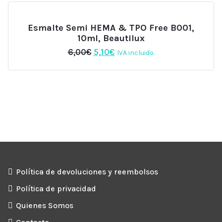
Esmalte Semi HEMA & TPO Free B001,
10ml, Beautilux
El
El
6,00
€
5,10
€
IVA incluido.
precio
precio
original
actual
era:
es:
6,00€.
5,10€.
Política de devoluciones y reembolsos
Política de privacidad
Quienes Somos