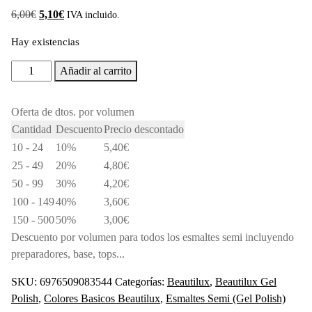
El
El
6,00
€
5,10
€
IVA incluido.
precio
precio
Hay existencias
original
actual
era:
es:
Esmalte
Añadir al carrito
6,00€.
5,10€.
semi
HEMA
Oferta de dtos. por volumen
&
Cantidad
Descuento
Precio descontado
TPO
10 - 24
10%
5,40
€
Free
25 - 49
20%
4,80
€
AC106,
50 - 99
30%
4,20
€
10ml
Beautilux
100 - 149
40%
3,60
€
cantidad
150 - 500
50%
3,00
€
Descuento por volumen para todos los esmaltes semi incluyendo
preparadores, base, tops...
SKU:
6976509083544
Categorías:
Beautilux
,
Beautilux Gel
Polish
,
Colores Basicos Beautilux
,
Esmaltes Semi (Gel Polish)