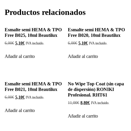
Productos relacionados
Esmalte semi HEMA & TPO
Esmalte semi HEMA & TPO
Free B025, 10ml Beautilux
Free B020, 10ml Beautilux
El
El
El
El
6,00
€
5,10
€
6,00
€
5,10
€
IVA incluido.
IVA incluido.
precio
precio
precio
precio
original
actual
original
actual
Añadir al carrito
Añadir al carrito
era:
es:
era:
es:
6,00€.
5,10€.
6,00€.
5,10€.
Esmalte semi HEMA & TPO
No Wipe Top Coat (sin capa
Free B021, 10ml Beautilux
de dispersión) RONIKI
Profesional. RHT61
El
El
6,00
€
5,10
€
IVA incluido.
El
El
precio
precio
11,00
€
8,80
€
IVA incluido.
precio
precio
original
actual
Añadir al carrito
original
actual
era:
es:
Añadir al carrito
era:
es:
6,00€.
5,10€.
11,00€.
8,80€.