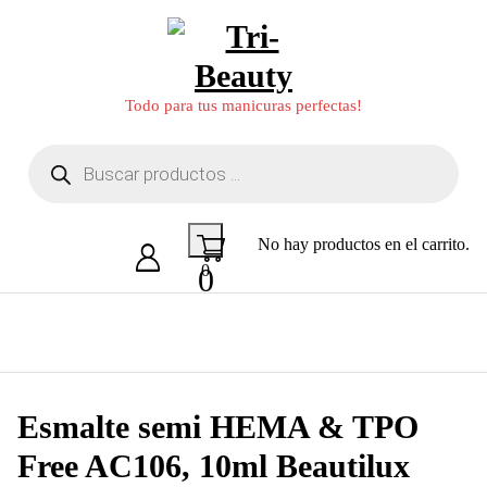
Saltar
al
contenido
Todo para tus manicuras perfectas!
Búsqueda
de
productos
No hay productos en el carrito.
0
0
Esmalte semi HEMA & TPO
Free AC106, 10ml Beautilux