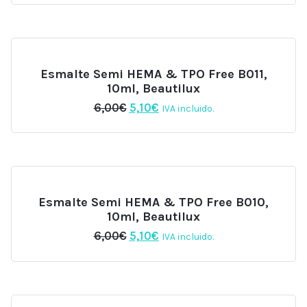
original
actual
era:
es:
8,00€.
6,40€.
Esmalte Semi HEMA & TPO Free B011,
10ml, Beautilux
El
El
6,00
€
5,10
€
IVA incluido.
precio
precio
original
actual
era:
es:
6,00€.
5,10€.
Esmalte Semi HEMA & TPO Free B010,
10ml, Beautilux
El
El
6,00
€
5,10
€
IVA incluido.
precio
precio
original
actual
era:
es:
6,00€.
5,10€.