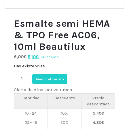
Esmalte semi HEMA
& TPO Free AC06,
10ml Beautilux
El
El
6,00
€
5,10
€
IVA incluido.
precio
precio
Hay existencias
original
actual
Esmalte
era:
es:
Añadir al carrito
semi
6,00€.
5,10€.
Oferta de dtos. por volumen
HEMA
&
Cantidad
Descuento
Precio
descontado
TPO
Free
10 - 24
10%
5,40
€
AC06,
25 - 49
20%
4,80
€
10ml