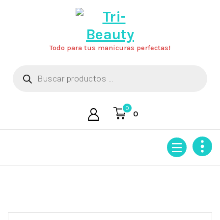
Saltar
al
contenido
Todo para tus manicuras perfectas!
Búsqueda
de
productos
0
0