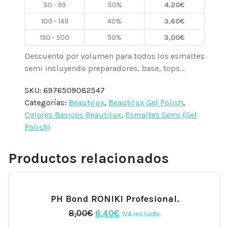
50 - 99
30%
4,20
€
Beautilux
cantidad
100 - 149
40%
3,60
€
150 - 500
50%
3,00
€
Descuento por volumen para todos los esmaltes
semi incluyendo preparadores, base, tops...
SKU:
6976509082547
Categorías:
Beautilux
,
Beautilux Gel Polish
,
Colores Basicos Beautilux
,
Esmaltes Semi (Gel
Polish)
Productos relacionados
PH Bond RONIKI Profesional.
El
El
8,00
€
6,40
€
IVA incluido.
precio
precio