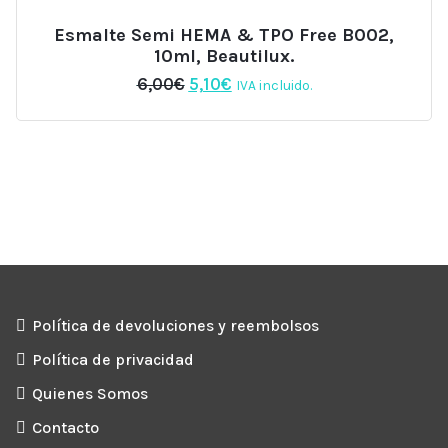
Esmalte Semi HEMA & TPO Free B002,
10ml, Beautilux.
El
El
6,00
€
5,10
€
IVA incluido.
precio
precio
original
actual
era:
es:
6,00€.
5,10€.
Política de devoluciones y reembolsos
Política de privacidad
Quienes Somos
Contacto