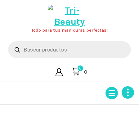
Saltar
al
contenido
Todo para tus manicuras perfectas!
Búsqueda
de
productos
0
0