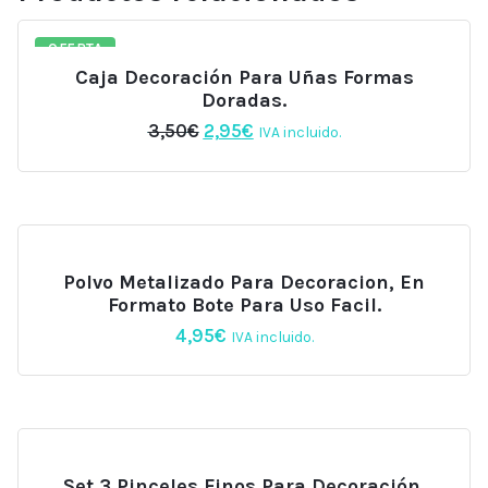
OFERTA
Caja Decoración Para Uñas Formas
Doradas.
El
El
3,50
€
2,95
€
IVA incluido.
precio
precio
original
actual
era:
es:
3,50€.
2,95€.
Polvo Metalizado Para Decoracion, En
Formato Bote Para Uso Facil.
4,95
€
IVA incluido.
Set 3 Pinceles Finos Para Decoración.