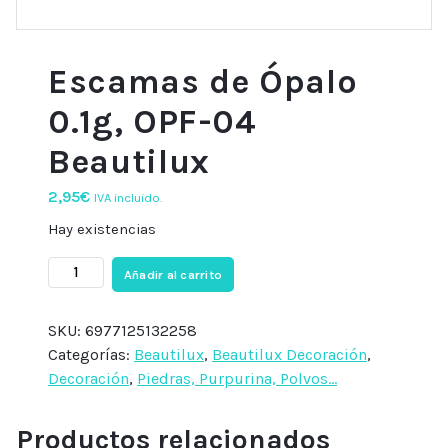
Escamas de Ópalo
0.1g, OPF-04
Beautilux
2,95
€
IVA incluido.
Hay existencias
Escamas
Añadir al carrito
de
Ópalo
SKU:
6977125132258
0.1g,
Categorías:
Beautilux
,
Beautilux Decoración
,
OPF-
Decoración
,
Piedras, Purpurina, Polvos...
04
Beautilux
Productos relacionados
cantidad