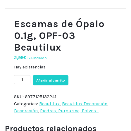
Escamas de Ópalo
0.1g, OPF-03
Beautilux
2,95
€
IVA incluido.
Hay existencias
Escamas
Añadir al carrito
de
Ópalo
SKU:
6977125132241
0.1g,
Categorías:
Beautilux
,
Beautilux Decoración
,
OPF-
Decoración
,
Piedras, Purpurina, Polvos...
03
Beautilux
Productos relacionados
cantidad