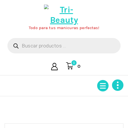
Saltar
al
contenido
Todo para tus manicuras perfectas!
Búsqueda
de
productos
0
0