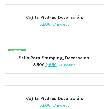
Cajita Piedras Decoración.
3,20
€
IVA incluido.
OFERTA
Sello Para Stamping, Decoracion.
El
El
3,50
€
2,95
€
IVA incluido.
precio
precio
original
actual
era:
es:
3,50€.
2,95€.
Cajita Piedras Decoración.
3,20
€
IVA incluido.