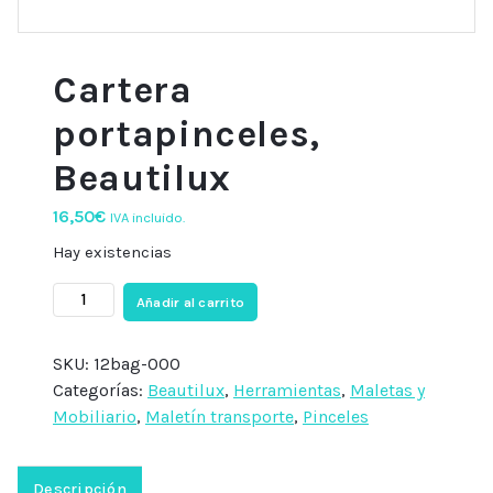
Cartera
portapinceles,
Beautilux
16,50
€
IVA incluido.
Hay existencias
Cartera
Añadir al carrito
portapinceles,
Beautilux
SKU:
12bag-000
cantidad
Categorías:
Beautilux
,
Herramientas
,
Maletas y
Mobiliario
,
Maletín transporte
,
Pinceles
Descripción