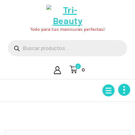
Saltar
al
contenido
Todo para tus manicuras perfectas!
Búsqueda
de
productos
0
0