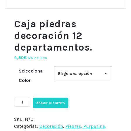
Caja piedras
decoración 12
departamentos.
4,50
€
IVA incluido.
Selecciona
Color
Caja
Añadir al carrito
piedras
decoración
SKU:
N/D
12
Categorías:
Decoración
,
Piedras, Purpurina,
departamentos.