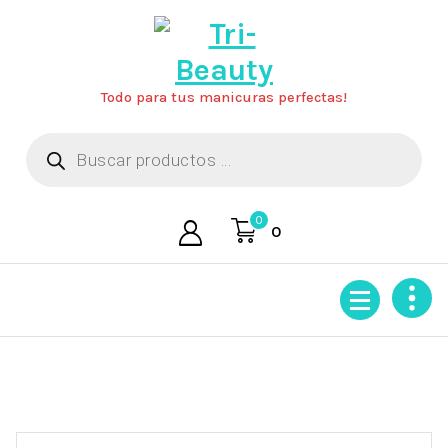
Saltar
al
contenido
Todo para tus manicuras perfectas!
Búsqueda
de
productos
0
0