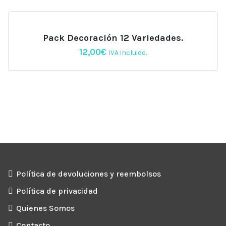
3,20€.
2,95€.
Pack Decoración 12 Variedades.
12,00
€
IVA incluido.
Política de devoluciones y reembolsos
Política de privacidad
Quienes Somos
Contacto