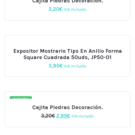
Cajita Piedras Decoración.
3,20
€
IVA incluido.
Expositor Mostrario Tips En Anillo Forma
Square Cuadrada 50uds, JP50-01
3,95
€
IVA incluido.
OFERTA
Cajita Piedras Decoración.
El
El
3,20
€
2,95
€
IVA incluido.
precio
precio
original
actual
era:
es: