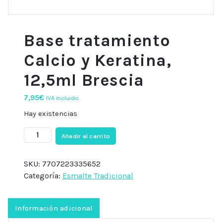
Base tratamiento
Calcio y Keratina,
12,5ml Brescia
7,95
€
IVA incluido.
Hay existencias
Base
Añadir al carrito
tratamiento
Calcio
SKU:
7707223335652
y
Categoría:
Esmalte Tradicional
Keratina,
12,5ml
Brescia
Información adicional
cantidad