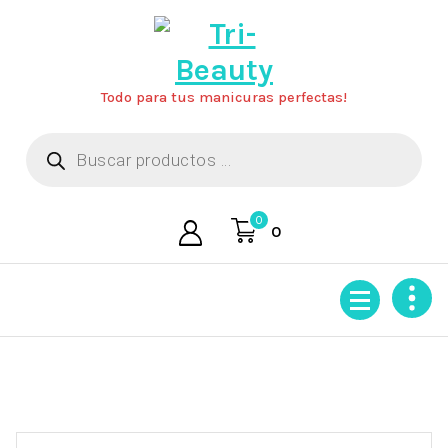
Saltar
al
contenido
Todo para tus manicuras perfectas!
Búsqueda
de
productos
0
0