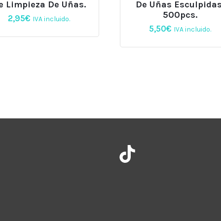
e Limpieza De Uñas.
De Uñas Esculpidas
4000#,
500pcs.
2,95
€
IVA incluido.
Beautilux
5,50
€
IVA incluido.
cantidad
Instagram
TikTok