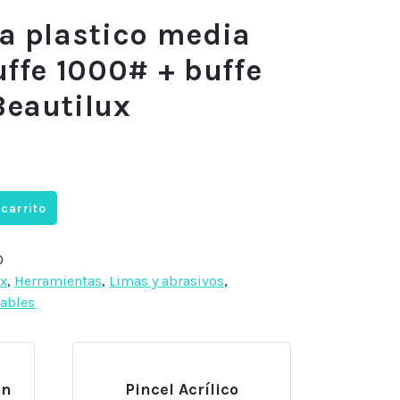
a plastico media
uffe 1000# + buffe
eautilux
 carrito
0
ux
,
Herramientas
,
Limas y abrasivos
,
ables
ón
Pincel Acrílico