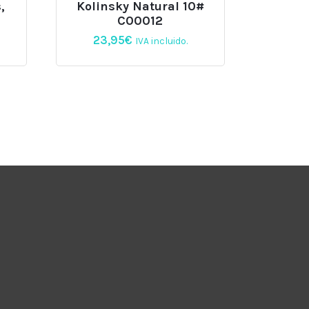
,
Kolinsky Natural 10#
C00012
23,95
€
IVA incluido.