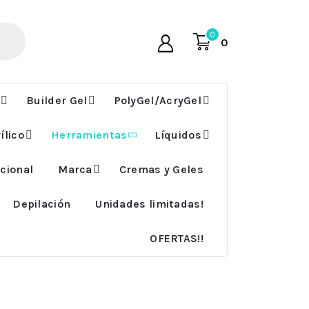
0
0
Builder Gel
PolyGel/AcryGel
ílico
Herramientas
Líquidos
cional
Marca
Cremas y Geles
Depilación
Unidades limitadas!
OFERTAS!!