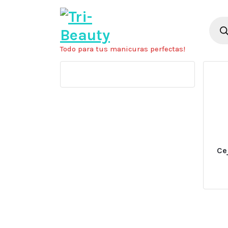
Saltar
al
Búsq
de
contenido
prod
Todo para tus manicuras perfectas!
Ce