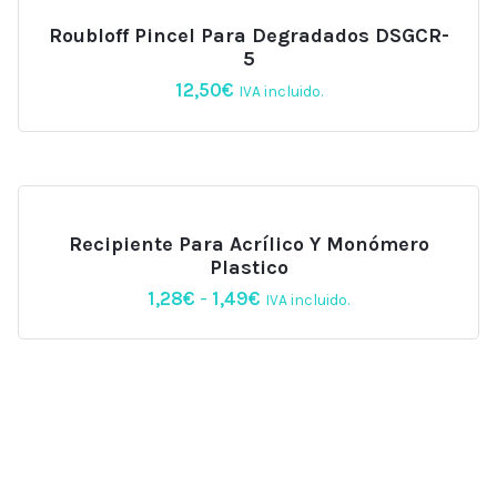
Roubloff Pincel Para Degradados DSGCR-
5
12,50
€
IVA incluido.
Recipiente Para Acrílico Y Monómero
Plastico
Rango
1,28
€
-
1,49
€
IVA incluido.
de
precios:
desde
1,28€
hasta
1,49€