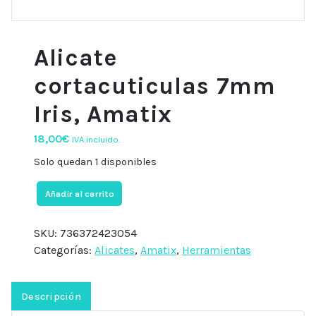
Alicate
cortacuticulas 7mm
Iris, Amatix
18,00
€
IVA incluido.
Solo quedan 1 disponibles
Alicate
Añadir al carrito
cortacuticulas
7mm
SKU:
736372423054
Iris,
Categorías:
Alicates
,
Amatix
,
Herramientas
Amatix
cantidad
Descripción