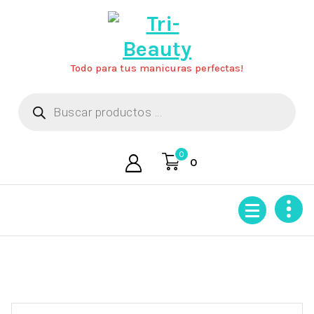
Saltar
al
contenido
Todo para tus manicuras perfectas!
Búsqueda
de
productos
0
0