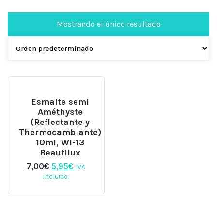
Mostrando el único resultado
Esmalte semi
Améthyste
(Reflectante y
Thermocambiante)
10ml, WI-13
Beautilux
El
El
7,00
€
5,95
€
IVA
precio
precio
incluido.
original
actual
era:
es:
7,00€.
5,95€.