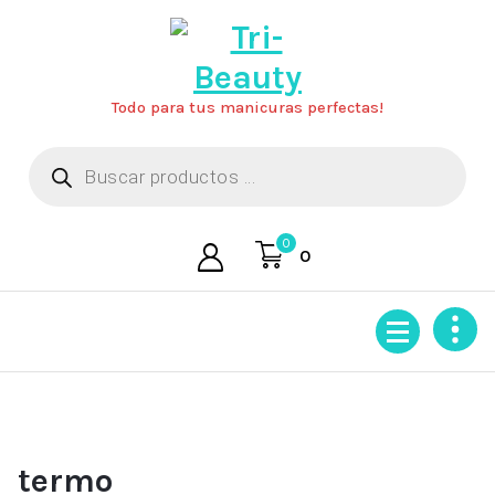
Saltar
al
contenido
Todo para tus manicuras perfectas!
Búsqueda
de
productos
0
0
termo