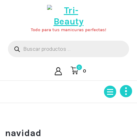
Saltar
al
contenido
Todo para tus manicuras perfectas!
Búsqueda
de
productos
0
0
navidad