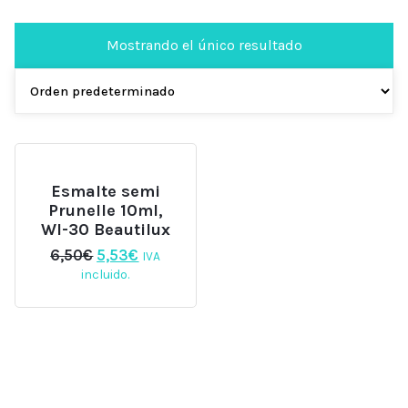
Mostrando el único resultado
Esmalte semi
Prunelle 10ml,
WI-30 Beautilux
El
El
6,50
€
5,53
€
IVA
precio
precio
incluido.
original
actual
era:
es:
6,50€.
5,53€.