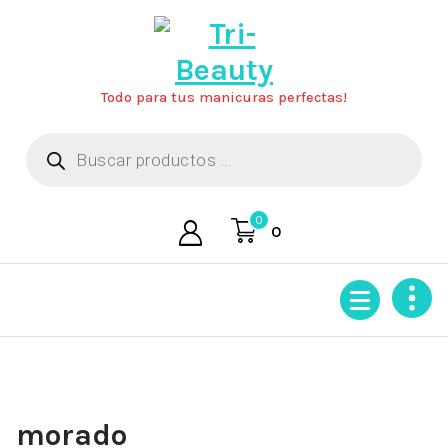
Saltar
al
contenido
Todo para tus manicuras perfectas!
Búsqueda
de
productos
0
0
morado