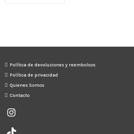
6,00€.
5,10€.
era:
es:
6,00€.
5,10€.
Política de devoluciones y reembolsos
Política de privacidad
Quienes Somos
Contacto
Instagram
TikTok