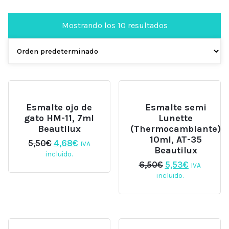
Mostrando los 10 resultados
Esmalte ojo de
Esmalte semi
gato HM-11, 7ml
Lunette
Beautilux
(Thermocambiante)
10ml, AT-35
El
El
5,50
€
4,68
€
IVA
Beautilux
precio
precio
incluido.
original
actual
El
El
6,50
€
5,53
€
IVA
era:
es:
precio
precio
incluido.
5,50€.
4,68€.
original
actual
era:
es:
6,50€.
5,53€.