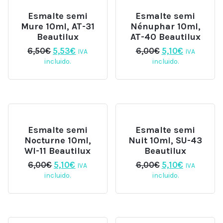
Esmalte semi
Esmalte semi
Mure 10ml, AT-31
Nénuphar 10ml,
Beautilux
AT-40 Beautilux
El
El
El
El
6,50
€
5,53
€
6,00
€
5,10
€
IVA
IVA
precio
precio
precio
precio
incluido.
incluido.
original
actual
original
actual
era:
es:
era:
es:
6,50€.
5,53€.
6,00€.
5,10€.
Esmalte semi
Esmalte semi
Nocturne 10ml,
Nuit 10ml, SU-43
WI-11 Beautilux
Beautilux
El
El
El
El
6,00
€
5,10
€
6,00
€
5,10
€
IVA
IVA
precio
precio
precio
precio
incluido.
incluido.
original
actual
original
actual
era:
es:
era:
es:
6,00€.
5,10€.
6,00€.
5,10€.