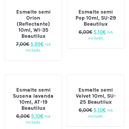
Esmalte semi
Esmalte semi
Orion
Pop 10ml, SU-29
(Reflectante)
Beautilux
10ml, WI-35
El
El
6,00
€
5,10
€
IVA
Beautilux
precio
precio
incluido.
original
actual
El
El
7,00
€
5,95
€
IVA
era:
es:
precio
precio
incluido.
6,00€.
5,10€.
original
actual
era:
es:
7,00€.
5,95€.
Esmalte semi
Esmalte semi
Susena lavanda
Velvet 10ml, SU-
10ml, AT-19
25 Beautilux
Beautilux
El
El
6,00
€
5,10
€
IVA
precio
precio
El
El
6,00
€
5,10
€
incluido.
IVA
original
actual
precio
precio
incluido.
era:
es:
original
actual