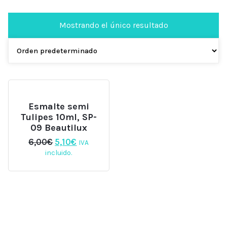
Mostrando el único resultado
Esmalte semi
Tulipes 10ml, SP-
09 Beautilux
El
El
6,00
€
5,10
€
IVA
precio
precio
incluido.
original
actual
era:
es:
6,00€.
5,10€.