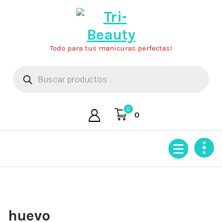
Saltar
al
contenido
Todo para tus manicuras perfectas!
Búsqueda
de
productos
0
0
huevo