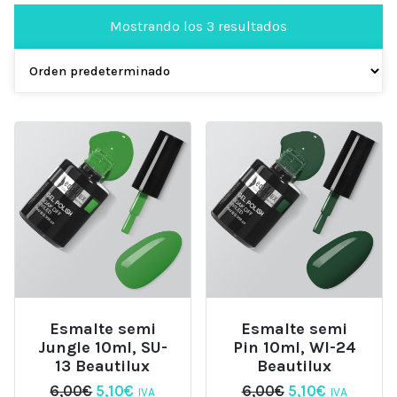
Mostrando los 3 resultados
Esmalte semi
Esmalte semi
Jungle 10ml, SU-
Pin 10ml, WI-24
13 Beautilux
Beautilux
El
El
El
El
6,00
€
5,10
€
6,00
€
5,10
€
IVA
IVA