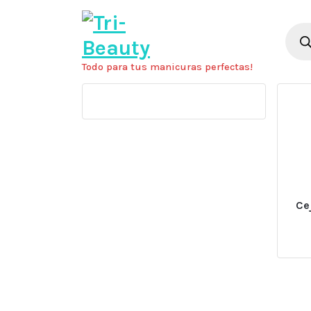
Saltar
al
Búsq
de
contenido
prod
Todo para tus manicuras perfectas!
Ce