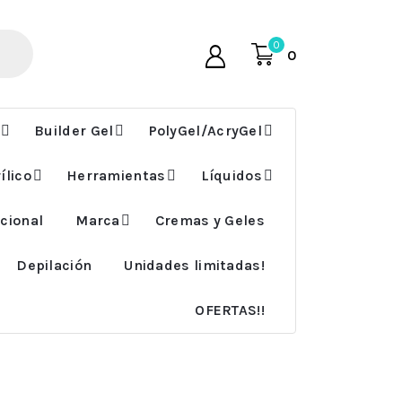
0
0
Builder Gel
PolyGel/AcryGel
ílico
Herramientas
Líquidos
cional
Marca
Cremas y Geles
Depilación
Unidades limitadas!
OFERTAS!!