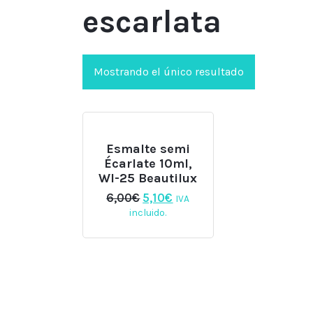
escarlata
Mostrando el único resultado
Esmalte semi
Écarlate 10ml,
WI-25 Beautilux
El
El
6,00
€
5,10
€
IVA
precio
precio
incluido.
original
actual
era:
es:
6,00€.
5,10€.