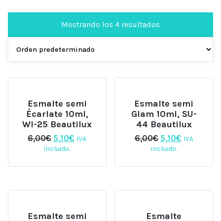
Mostrando los 4 resultados
Esmalte semi
Esmalte semi
Écarlate 10ml,
Glam 10ml, SU-
WI-25 Beautilux
44 Beautilux
El
El
El
El
6,00
€
5,10
€
6,00
€
5,10
€
IVA
IVA
precio
precio
precio
precio
incluido.
incluido.
original
actual
original
actual
era:
es:
era:
es:
6,00€.
5,10€.
6,00€.
5,10€.
Esmalte semi
Esmalte