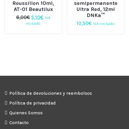
Roussillon 10ml,
semipermanente
AT-01 Beautilux
Ultra Red, 12ml
DNKa™
El
El
6,00
€
5,10
€
IVA
precio
precio
10,50
€
incluido.
IVA incluido.
original
actual
era:
es:
6,00€.
5,10€.
Política de devoluciones y reembolsos
Política de privacidad
Quienes Somos
Contacto