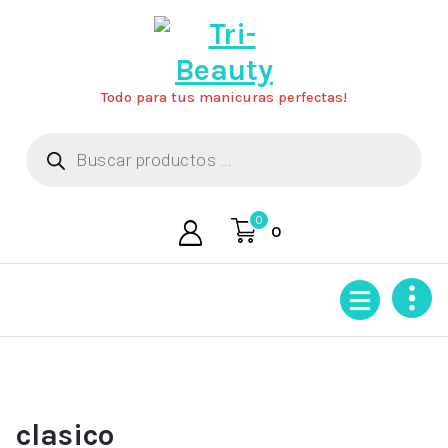
Saltar
al
contenido
Todo para tus manicuras perfectas!
Búsqueda
de
productos
0
0
clasico