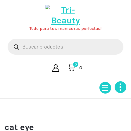
Saltar
al
contenido
Todo para tus manicuras perfectas!
Búsqueda
de
productos
0
0
cat eye