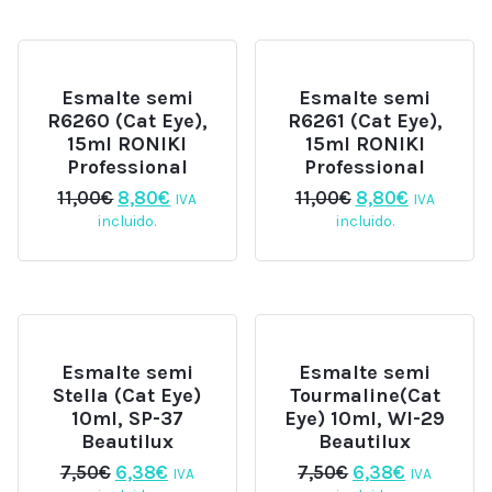
11,00€.
8,80€.
11,00€.
8,80€.
Esmalte semi
Esmalte semi
R6260 (Cat Eye),
R6261 (Cat Eye),
15ml RONIKI
15ml RONIKI
Professional
Professional
El
El
El
El
11,00
€
8,80
€
11,00
€
8,80
€
IVA
IVA
precio
precio
precio
precio
incluido.
incluido.
original
actual
original
actual
era:
es:
era:
es:
11,00€.
8,80€.
11,00€.
8,80€.
Esmalte semi
Esmalte semi
Stella (Cat Eye)
Tourmaline(Cat
10ml, SP-37
Eye) 10ml, WI-29
Beautilux
Beautilux
El
El
El
El
7,50
€
6,38
€
7,50
€
6,38
€
IVA
IVA