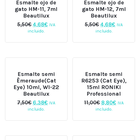
Esmalte ojo de
Esmalte ojo de
gato HM-11, 7ml
gato HM-12, 7ml
Beautilux
Beautilux
El
El
El
El
5,50
€
4,68
€
5,50
€
4,68
€
IVA
IVA
precio
precio
precio
precio
incluido.
incluido.
original
actual
original
actual
era:
es:
era:
es:
5,50€.
4,68€.
5,50€.
4,68€.
Esmalte semi
Esmalte semi
Êmeraude(Cat
R6253 (Cat Eye),
Eye) 10ml, WI-22
15ml RONIKI
Beautilux
Professional
El
El
El
El
7,50
€
6,38
€
11,00
€
8,80
€
IVA
IVA
precio
precio
precio
precio
incluido.
incluido.
original
actual
original
actual
era:
es:
era:
es:
7,50€.
6,38€.
11,00€.
8,80€.