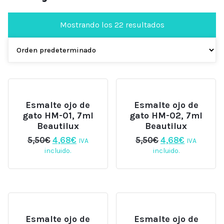
Mostrando los 22 resultados
Esmalte ojo de
Esmalte ojo de
gato HM-01, 7ml
gato HM-02, 7ml
Beautilux
Beautilux
El
El
El
El
5,50
€
4,68
€
5,50
€
4,68
€
IVA
IVA
precio
precio
precio
precio
incluido.
incluido.
original
actual
original
actual
era:
es:
era:
es:
5,50€.
4,68€.
5,50€.
4,68€.
Esmalte ojo de
Esmalte ojo de