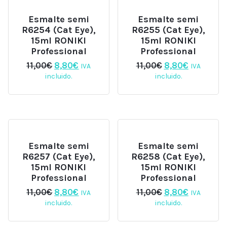
Esmalte semi
Esmalte semi
R6254 (Cat Eye),
R6255 (Cat Eye),
15ml RONIKI
15ml RONIKI
Professional
Professional
El
El
El
El
11,00
€
8,80
€
11,00
€
8,80
€
IVA
IVA
precio
precio
precio
precio
incluido.
incluido.
original
actual
original
actual
era:
es:
era:
es:
11,00€.
8,80€.
11,00€.
8,80€.
Esmalte semi
Esmalte semi
R6257 (Cat Eye),
R6258 (Cat Eye),
15ml RONIKI
15ml RONIKI
Professional
Professional
El
El
El
El
11,00
€
8,80
€
11,00
€
8,80
€
IVA
IVA
precio
precio
precio
precio
incluido.
incluido.
original
actual
original
actual
era:
es:
era:
es: