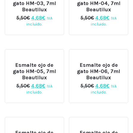
gato HM-03, 7ml
gato HM-04, 7ml
Beautilux
Beautilux
El
El
El
El
5,50
€
4,68
€
5,50
€
4,68
€
IVA
IVA
precio
precio
precio
precio
incluido.
incluido.
original
actual
original
actual
era:
es:
era:
es:
5,50€.
4,68€.
5,50€.
4,68€.
Esmalte ojo de
Esmalte ojo de
gato HM-05, 7ml
gato HM-06, 7ml
Beautilux
Beautilux
El
El
El
El
5,50
€
4,68
€
5,50
€
4,68
€
IVA
IVA
precio
precio
precio
precio
incluido.
incluido.
original
actual
original
actual
era:
es:
era:
es:
5,50€.
4,68€.
5,50€.
4,68€.
Esmalte ojo de
Esmalte ojo de