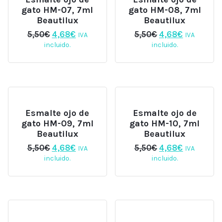
gato HM-07, 7ml
gato HM-08, 7ml
Beautilux
Beautilux
El
El
El
El
5,50
€
4,68
€
5,50
€
4,68
€
IVA
IVA
precio
precio
precio
precio
incluido.
incluido.
original
actual
original
actual
era:
es:
era:
es:
5,50€.
4,68€.
5,50€.
4,68€.
Esmalte ojo de
Esmalte ojo de
gato HM-09, 7ml
gato HM-10, 7ml
Beautilux
Beautilux
El
El
El
El
5,50
€
4,68
€
5,50
€
4,68
€
IVA
IVA
precio
precio
precio
precio
incluido.
incluido.
original
actual
original
actual
era:
es:
era:
es:
5,50€.
4,68€.
5,50€.
4,68€.