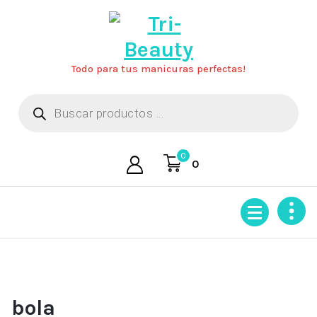
Saltar
al
contenido
Todo para tus manicuras perfectas!
Búsqueda
de
productos
0
0
bola