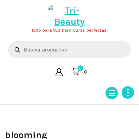
Saltar
al
contenido
Todo para tus manicuras perfectas!
Búsqueda
de
productos
0
0
blooming