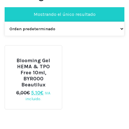
Mostrando el único resultado
Blooming Gel
HEMA & TPO
Free 10ml,
BYR000
Beautilux
El
El
6,00
€
5,10
€
IVA
precio
precio
incluido.
original
actual
era:
es:
6,00€.
5,10€.