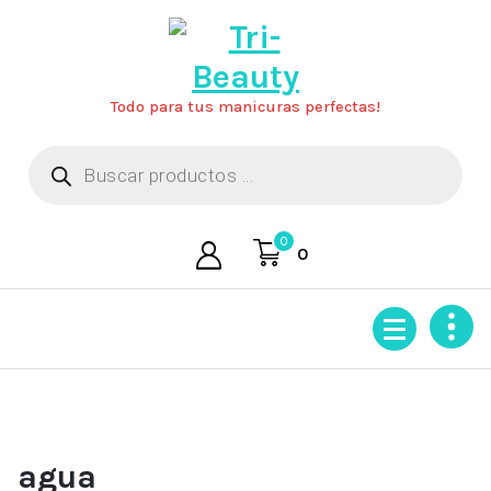
Saltar
al
contenido
Todo para tus manicuras perfectas!
Búsqueda
de
productos
0
0
agua