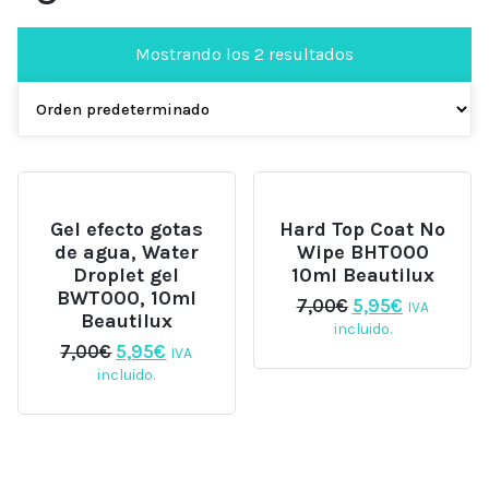
Mostrando los 2 resultados
Gel efecto gotas
Hard Top Coat No
de agua, Water
Wipe BHT000
Droplet gel
10ml Beautilux
BWT000, 10ml
El
El
7,00
€
5,95
€
IVA
Beautilux
precio
precio
incluido.
original
actual
El
El
7,00
€
5,95
€
IVA
era:
es:
precio
precio
incluido.
7,00€.
5,95€.
original
actual
era:
es:
7,00€.
5,95€.