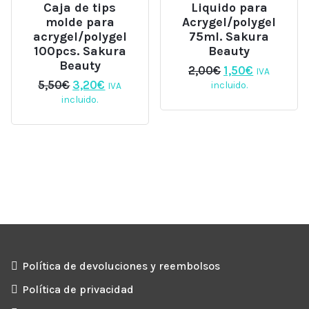
Caja de tips
Liquido para
molde para
Acrygel/polygel
acrygel/polygel
75ml. Sakura
100pcs. Sakura
Beauty
Beauty
El
El
2,00
€
1,50
€
IVA
precio
precio
El
El
5,50
€
3,20
€
incluido.
IVA
original
actual
precio
precio
incluido.
era:
es:
original
actual
2,00€.
1,50€.
era:
es:
5,50€.
3,20€.
Política de devoluciones y reembolsos
Política de privacidad