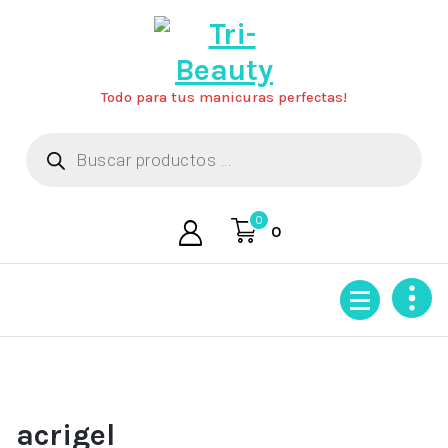
Saltar
al
contenido
Todo para tus manicuras perfectas!
Búsqueda
de
productos
0
0
acrigel