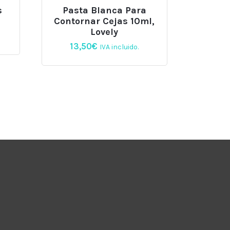
s
Pasta Blanca Para
Contornar Cejas 10ml,
Lovely
13,50
€
IVA incluido.