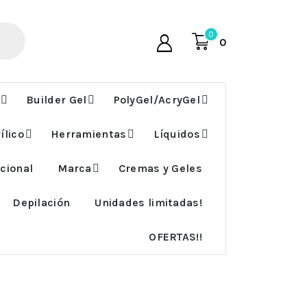
0
0
Builder Gel
PolyGel/AcryGel
ílico
Herramientas
Líquidos
cional
Marca
Cremas y Geles
Depilación
Unidades limitadas!
OFERTAS!!