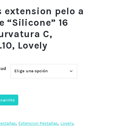
 extension pelo a
e “Silicone” 16
curvatura C,
.10, Lovely
tud
 carrito
Pestañas
,
Extension Pestañas
,
Lovely
,