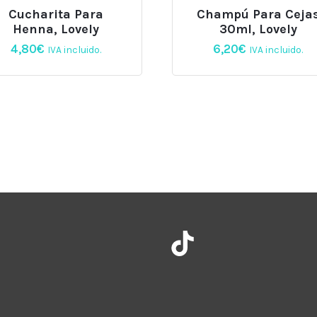
Cucharita Para
Champú Para Ceja
Henna, Lovely
30ml, Lovely
4,80
€
6,20
€
IVA incluido.
IVA incluido.
Instagram
TikTok