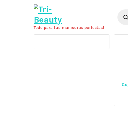
Saltar
al
Búsq
de
contenido
prod
Todo para tus manicuras perfectas!
Ce