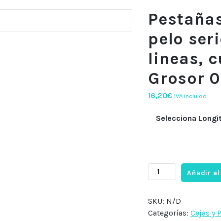
Pestañas
pelo seri
lineas, 
Grosor 0
16,20
€
IVA incluido.
Selecciona Longi
Pestañas
Añadir al
extension
pelo
SKU:
N/D
a
Categorías:
Cejas y 
pelo