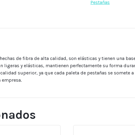
Pestañas
serie
“Silicone”
16
lineas,
curvatura
C,
Grosor
0.10,
hechas de fibra de alta calidad, son elásticas y tienen una bas
Lovely
Son ligeras y elásticas, mantienen perfectamente su forma duran
cantidad
calidad superior, ya que cada paleta de pestañas se somete a
a empresa.
onados