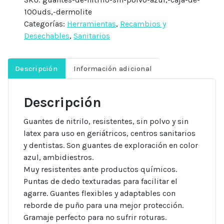
sin
100uds,-dermolite
polvo
Categorías:
Herramientas
,
Recambios y
Azul,
Desechables
,
Sanitarios
caja
de
100uds,
Descripción
Información adicional
Dermolite
cantidad
Descripción
Guantes de nitrilo, resistentes, sin polvo y sin
latex para uso en geriátricos, centros sanitarios
y dentistas. Son guantes de exploración en color
azul, ambidiestros.
Muy resistentes ante productos químicos.
Puntas de dedo texturadas para facilitar el
agarre. Guantes flexibles y adaptables con
reborde de puño para una mejor protección.
Gramaje perfecto para no sufrir roturas.