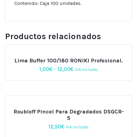
Contenido: Caja 100 unidades.
Productos relacionados
Lima Buffer 100/180 RONIKI Profesional.
Rango
1,00
€
-
12,00
€
IVA incluido.
de
precios:
desde
1,00€
hasta
12,00€
Roubloff Pincel Para Degradados DSGCR-
5
12,50
€
IVA incluido.