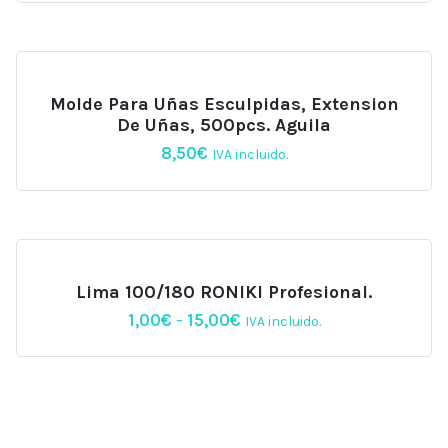
Molde Para Uñas Esculpidas, Extension
De Uñas, 500pcs. Aguila
8,50
€
IVA incluido.
Lima 100/180 RONIKI Profesional.
Rango
1,00
€
-
15,00
€
IVA incluido.
de
precios:
desde
1,00€
hasta
15,00€