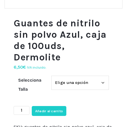
Guantes de nitrilo
sin polvo Azul, caja
de 100uds,
Dermolite
6,50
€
IVA incluido.
Selecciona
Talla
Guantes
Añadir al carrito
de
nitrilo
SKU:
guantes-de-nitrilo-sin-polvo-azul,-caja-de-