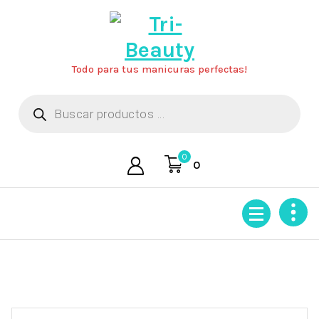
Saltar
al
contenido
Todo para tus manicuras perfectas!
Búsqueda
de
productos
0
0